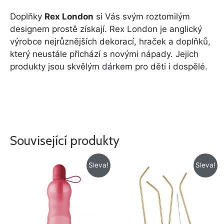
Doplňky
Rex London
si Vás svým roztomilým
designem prostě získají. Rex London je anglický
výrobce nejrůznějších dekorací, hraček a doplňků,
který neustále přichází s novými nápady. Jejich
produkty jsou skvělým dárkem pro děti i dospělé.
Související produkty
Původní
Aktuální
Původní
Aktuální
Sleva!
Sleva!
cena
cena
cena
cena
byla:
je:
byla:
je:
399 Kč.
159 Kč.
119 Kč.
79 Kč.