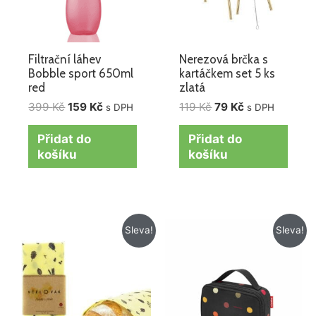
Filtrační láhev
Nerezová brčka s
Bobble sport 650ml
kartáčkem set 5 ks
red
zlatá
399
Kč
159
Kč
119
Kč
79
Kč
s DPH
s DPH
Přidat do
Přidat do
košíku
košíku
Původní
Aktuální
Původní
Aktuální
Sleva!
Sleva!
cena
cena
cena
cena
byla:
je:
byla:
je:
499 Kč.
419 Kč.
425 Kč.
299 Kč.