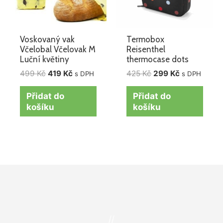
Voskovaný vak
Termobox
Včelobal Včelovak M
Reisenthel
Luční květiny
thermocase dots
499
Kč
419
Kč
425
Kč
299
Kč
s DPH
s DPH
Přidat do
Přidat do
košíku
košíku
//