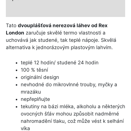
Další informace
Tato
dvouplášťová nerezová láhev od Rex
London
zaručuje skvělé termo vlastnosti a
uchovává jak studené, tak teplé nápoje. Skvělá
alternativa k jednorázovým plastovým lahvím.
teplé 12 hodin/ studené 24 hodin
100 % těsní
originální design
nevhodné do mikrovlnné trouby, myčky a
mrazáku
nepřeplňujte
tekutiny na bázi mléka, alkoholu a některých
ovocných šťáv mohou způsobit nadměrné
nahromadění tlaku, což může vést k selhání
víka