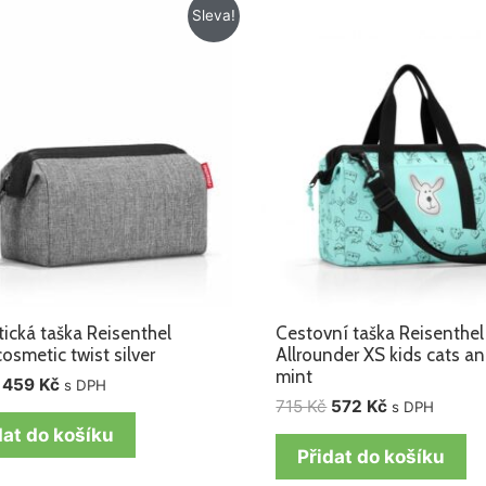
Původní
Aktuální
Původní
Aktuální
Sleva!
cena
cena
cena
cena
byla:
je:
byla:
je:
525 Kč.
459 Kč.
715 Kč.
572 Kč.
ická taška Reisenthel
Cestovní taška Reisenthel
osmetic twist silver
Allrounder XS kids cats a
mint
459
Kč
s DPH
715
Kč
572
Kč
s DPH
dat do košíku
Přidat do košíku