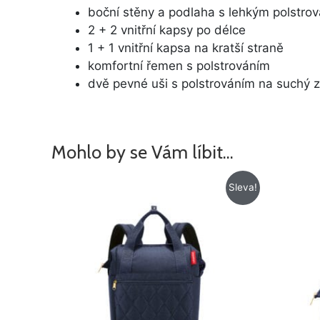
boční stěny a podlaha s lehkým polstro
2 + 2 vnitřní kapsy po délce
1 + 1 vnitřní kapsa na kratší straně
komfortní řemen s polstrováním
dvě pevné uši s polstrováním na suchý z
Mohlo by se Vám líbit…
Původní
Aktuální
Sleva!
cena
cena
byla:
je:
1
1
499 Kč.
349 Kč.