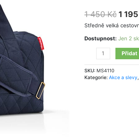
rhombus
midnight
450 
1 450
Kč
1 19
gold
množství
Středně velká cestovn
Dostupnost:
Jen 2 s
Přidat
SKU:
MS4110
Kategorie:
Akce a slevy