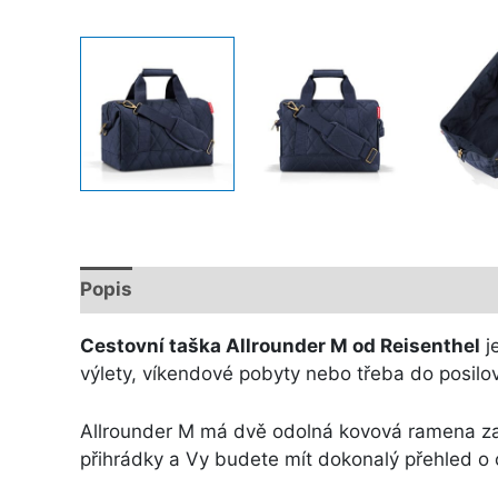
Popis
Další informace
Cestovní taška Allrounder M od Reisenthel
j
výlety, víkendové pobyty nebo třeba do posilo
Allrounder M má dvě odolná kovová ramena zaš
přihrádky a Vy budete mít dokonalý přehled o