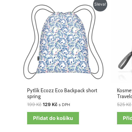
Původní
Aktuální
Sleva!
cena
cena
byla:
je:
199 Kč.
129 Kč.
Pytlík Ecozz Eco Backpack short
Kosmet
spring
Travelc
199
Kč
129
Kč
525
Kč
s DPH
Přidat do košíku
Při