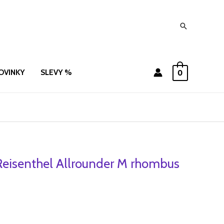
Hledat
OVINKY
SLEVY %
0
Reisenthel Allrounder M rhombus
dní
Aktuální
cena
je:
1