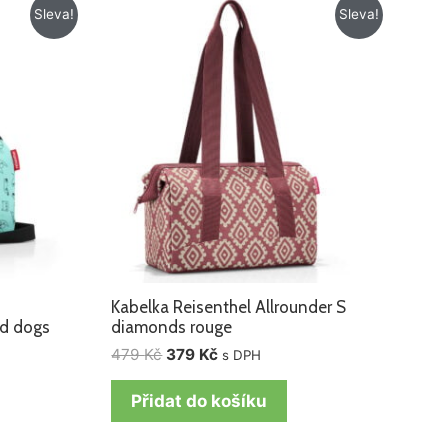
Původní
Aktuální
Sleva!
Sleva!
cena
cena
byla:
je:
479 Kč.
379 Kč.
Kabelka Reisenthel Allrounder S
nd dogs
diamonds rouge
479
Kč
379
Kč
s DPH
Přidat do košíku