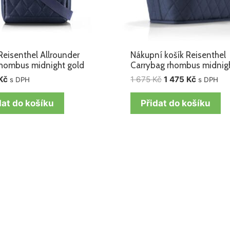
Reisenthel Allrounder
Nákupní košík Reisenthel
rhombus midnight gold
Carrybag rhombus midnig
Kč
1 675
Kč
1 475
Kč
s DPH
s DPH
dat do košíku
Přidat do košíku