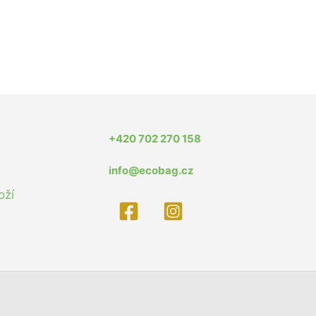
+420 702 270 158
info@ecobag.cz
oží