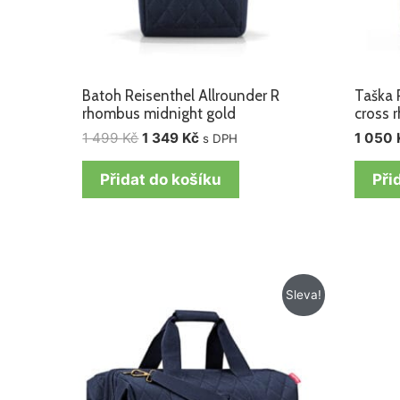
Batoh Reisenthel Allrounder R
Taška 
rhombus midnight gold
cross 
1 499
Kč
1 349
Kč
1 050
s DPH
Přidat do košíku
Při
Původní
Aktuální
Sleva!
cena
cena
byla:
je:
1
1
575 Kč.
395 Kč.