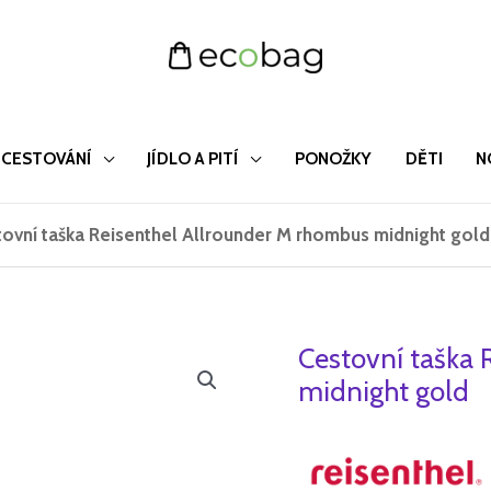
CESTOVÁNÍ
JÍDLO A PITÍ
PONOŽKY
DĚTI
N
ovní taška Reisenthel Allrounder M rhombus midnight gold
Cestovní taška 
Cestovní
Půvo
taška
midnight gold
cena
Reisenthel
Allrounder
byla:
M
1