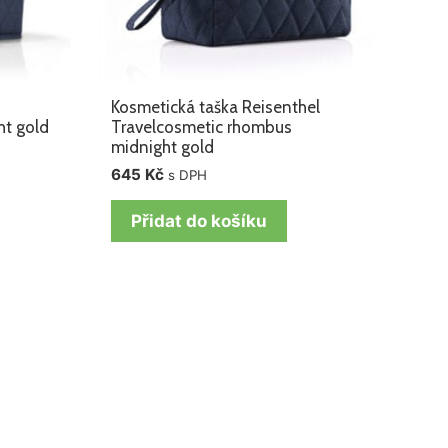
Kosmetická taška Reisenthel
ht gold
Travelcosmetic rhombus
midnight gold
645
Kč
s DPH
Přidat do košíku