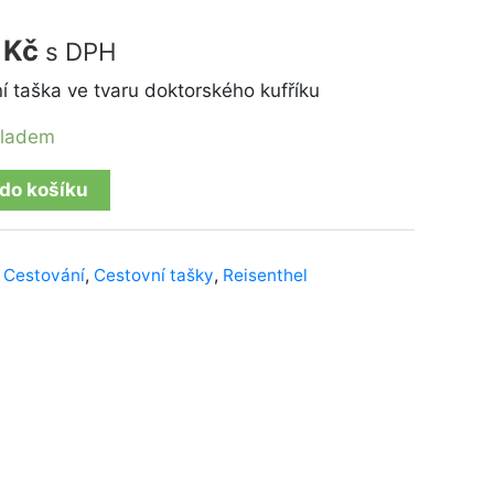
Kč.
195 Kč.
5
Kč
s DPH
í taška ve tvaru doktorského kufříku
kladem
 do košíku
,
Cestování
,
Cestovní tašky
,
Reisenthel