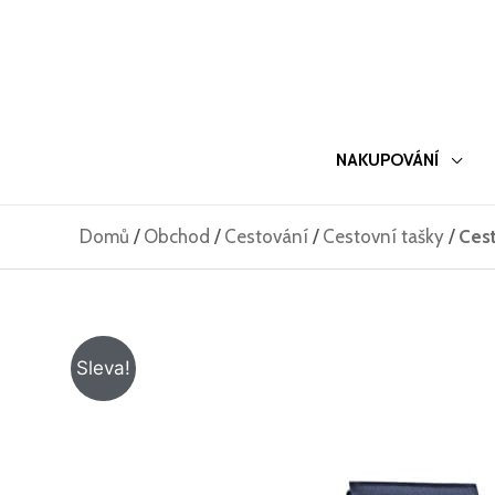
Přeskočit
na
obsah
NAKUPOVÁNÍ
Domů
/
Obchod
/
Cestování
/
Cestovní tašky
/
Cest
Sleva!