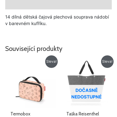
Další informace
14 dílná dětská čajová plechová souprava nádobí
v barevném kufříku.
Související produkty
Původní
Aktuální
Původní
Aktuální
Sleva!
Sleva!
cena
cena
cena
cena
byla:
je:
byla:
je:
425 Kč.
299 Kč.
885 Kč.
695 Kč.
DOČASNĚ
NEDOSTUPNÉ
Termobox
Taška Reisenthel