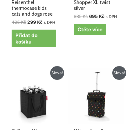
Reisenthel
Shopper XL twist
thermocase kids
silver
cats and dogs rose
885
Kč
695
Kč
s DPH
425
Kč
299
Kč
s DPH
Čtěte více
Přidat do
košíku
Původní
Aktuální
Původní
Aktuální
Sleva!
Sleva!
cena
cena
cena
cena
byla:
je:
byla:
je:
355 Kč.
315 Kč.
1
1
995 Kč.
615 Kč.