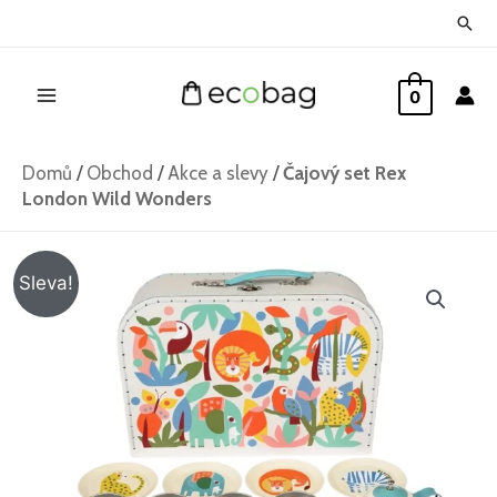
Přeskočit
Hled
na
Main
obsah
0
Menu
Domů
/
Obchod
/
Akce a slevy
/
Čajový set Rex
London Wild Wonders
Čajový
Původní
Aktuální
Sleva!
set
cena
cena
Rex
London
byla:
je:
Wild
774 Kč.
555 Kč.
Wonders
množství