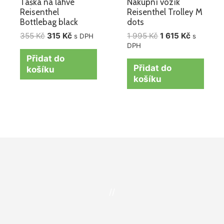
Taška na láhve
Nákupní vozík
Reisenthel
Reisenthel Trolley M
Bottlebag black
dots
355
Kč
315
Kč
1 995
Kč
1 615
Kč
s DPH
s
DPH
Přidat do
Přidat do
košíku
košíku
//