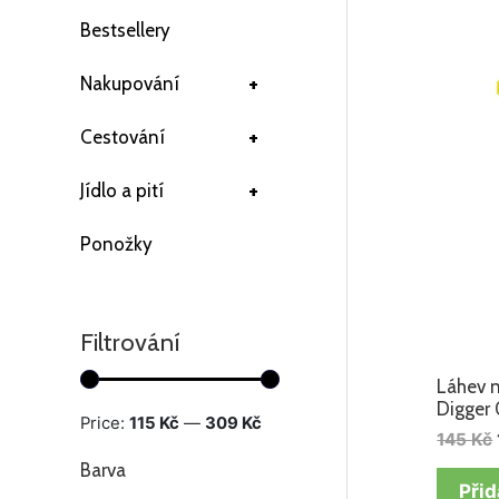
Bestsellery
+
Nakupování
+
Cestování
+
Jídlo a pití
Ponožky
Filtrování
Láhev n
Digger 
Price:
115 Kč
—
309 Kč
145
Kč
Barva
Přid