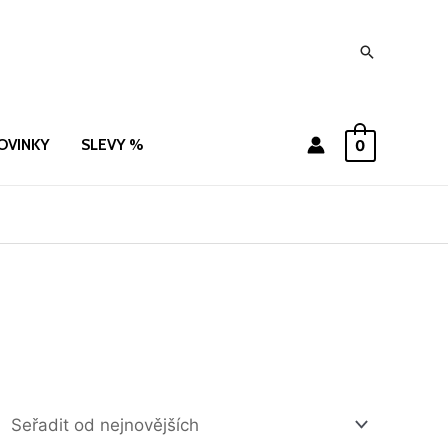
Hledat
OVINKY
SLEVY %
0