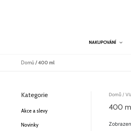
Přeskočit
na
obsah
NAKUPOVÁNÍ
Domů
/
400 ml
Kategorie
Domů
/ Vl
400 m
Akce a slevy
Zobrazen
Novinky