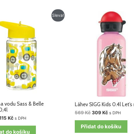
Původní
Aktuální
Původní
Aktuální
Sleva!
cena
cena
cena
cena
byla:
je:
byla:
je:
145 Kč.
115 Kč.
569 Kč.
309 Kč.
a vodu Sass & Belle
Láhev SIGG Kids 0.4l Let’s
0,4l
569
Kč
309
Kč
s DPH
115
Kč
s DPH
Přidat do košíku
at do košíku