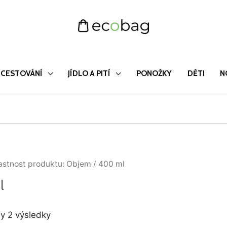
CESTOVÁNÍ
JÍDLO A PITÍ
PONOŽKY
DĚTI
N
Seřazeno
astnost produktu: Objem / 400 ml
od
nejnovějších
l
y 2 výsledky