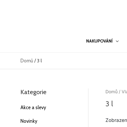
Přeskočit
na
obsah
NAKUPOVÁNÍ
Domů
/
3 l
Kategorie
Domů
/ Vl
3 l
Akce a slevy
Zobrazen
Novinky