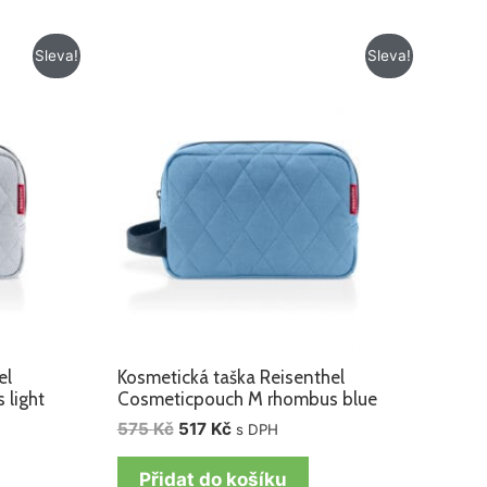
Původní
Aktuální
Sleva!
Sleva!
cena
cena
byla:
je:
575 Kč.
517 Kč.
el
Kosmetická taška Reisenthel
light
Cosmeticpouch M rhombus blue
575
Kč
517
Kč
s DPH
Přidat do košíku