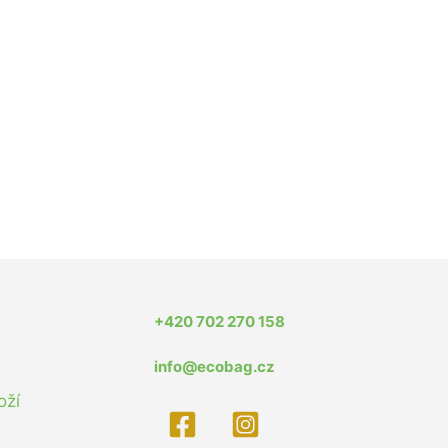
+420 702 270 158
info@ecobag.cz
oží