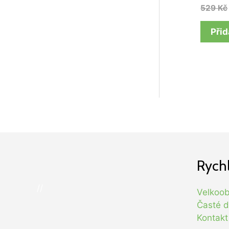
529
Kč
Přid
Rych
//
Velkoo
Časté d
Kontakt