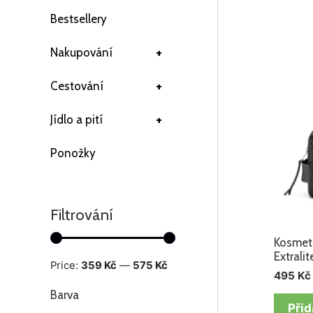
Bestsellery
+
Nakupování
+
Cestování
+
Jídlo a pití
Ponožky
Filtrování
Kosmeti
Extrali
Price:
359 Kč
—
575 Kč
495
Kč
Barva
Přid