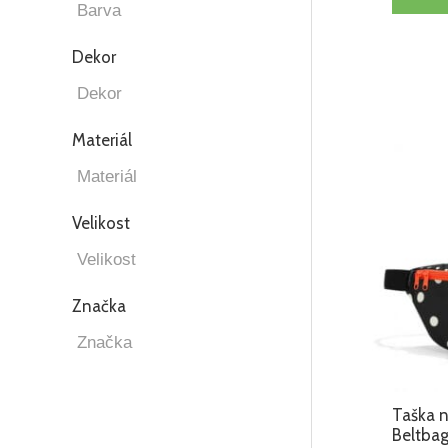
Dekor
Materiál
Velikost
Značka
Taška n
Beltba