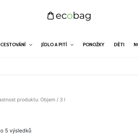
CESTOVÁNÍ
JÍDLO A PITÍ
PONOŽKY
DĚTI
N
Seřazeno
astnost produktu: Objem / 3 l
od
nejnovějších
o 5 výsledků