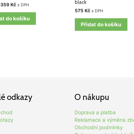
black
359
Kč
s DPH
575
Kč
s DPH
at do košíku
Přidat do košíku
lé odkazy
O nákupu
bchod
Doprava a platba
otazy
Reklamace a výměna zb
Obchodní podmínky