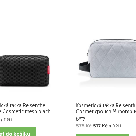
Původní
Aktuální
cena
cena
byla:
je:
575 Kč.
517 Kč.
cká taška Reisenthel
Kosmetická taška Reisenth
te Cosmetic mesh black
Cosmeticpouch M rhombus 
grey
s DPH
575
Kč
517
Kč
s DPH
at do košíku