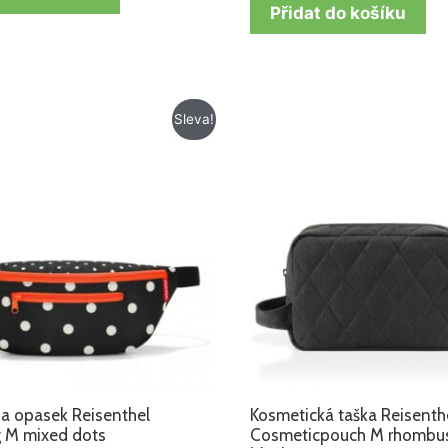
Přidat do košíku
Původní
Aktuální
Sleva!
cena
cena
byla:
je:
529 Kč.
359 Kč.
a opasek Reisenthel
Kosmetická taška Reisenth
g M mixed dots
Cosmeticpouch M rhombu