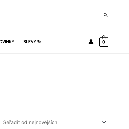
Hledat
OVINKY
SLEVY %
0