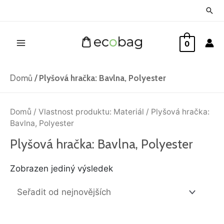
Přeskočit
Hled
na
Main
obsah
0
Menu
Domů
/
Plyšová hračka: Bavlna, Polyester
Domů
/ Vlastnost produktu: Materiál / Plyšová hračka:
Bavlna, Polyester
Plyšová hračka: Bavlna, Polyester
Zobrazen jediný výsledek