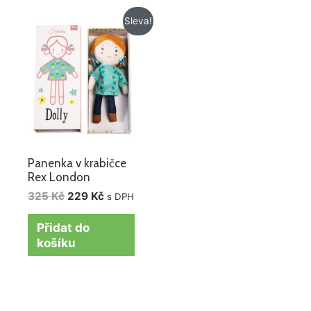
Původní
Aktuální
Sleva!
cena
cena
byla:
je:
325 Kč.
229 Kč.
Panenka v krabičce
Rex London
325
Kč
229
Kč
s DPH
Přidat do
košíku