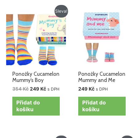
Původní
Aktuální
Sleva!
cena
cena
byla:
je:
354 Kč.
249 Kč.
Ponožky Cucamelon
Ponožky Cucamelon
Mummy’s Boy
Mummy and Me
354
Kč
249
Kč
249
Kč
s DPH
s DPH
Přidat do
Přidat do
košíku
košíku