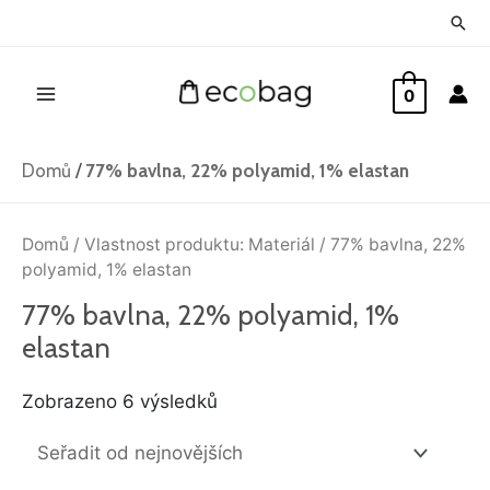
Přeskočit
Hled
na
Main
obsah
0
Menu
Domů
/
77% bavlna, 22% polyamid, 1% elastan
Seřazeno
od
Domů
/ Vlastnost produktu: Materiál / 77% bavlna, 22%
nejnovějších
polyamid, 1% elastan
77% bavlna, 22% polyamid, 1%
elastan
Zobrazeno 6 výsledků