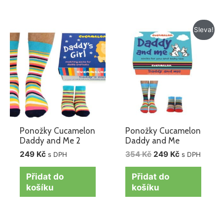
Původní
Aktuální
Sleva!
cena
cena
byla:
je:
354 Kč.
249 Kč.
Ponožky Cucamelon
Ponožky Cucamelon
Daddy and Me 2
Daddy and Me
249
Kč
354
Kč
249
Kč
s DPH
s DPH
Přidat do
Přidat do
košíku
košíku