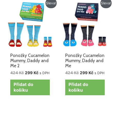
Původní
Aktuální
Původní
Aktuální
Sleva!
Sleva!
cena
cena
cena
cena
byla:
je:
byla:
je:
424 Kč.
299 Kč.
424 Kč.
299 Kč.
Ponožky Cucamelon
Ponožky Cucamelon
Mummy, Daddy and
Mummy, Daddy and
Me 2
Me
424
Kč
299
Kč
424
Kč
299
Kč
s DPH
s DPH
Přidat do
Přidat do
košíku
košíku