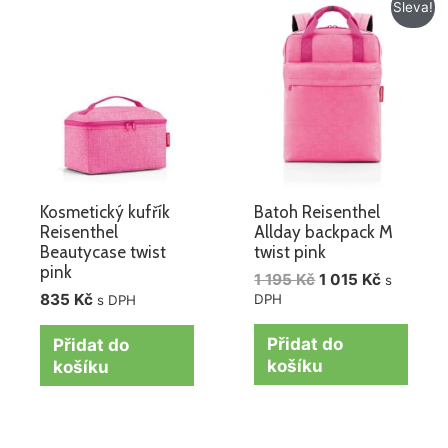
Původní
Aktuální
Sleva!
cena
cena
byla:
je:
1
1
195 Kč.
015 Kč.
Kosmetický kufřík
Batoh Reisenthel
Reisenthel
Allday backpack M
Beautycase twist
twist pink
pink
1 195
Kč
1 015
Kč
s
835
Kč
DPH
s DPH
Přidat do
Přidat do
košíku
košíku