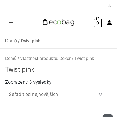
Přeskočit
Hled
na
Main
obsah
0
Menu
Domů
/
Twist pink
Seřazeno
od
Domů
/ Vlastnost produktu: Dekor / Twist pink
nejnovějších
Twist pink
Zobrazeny 3 výsledky