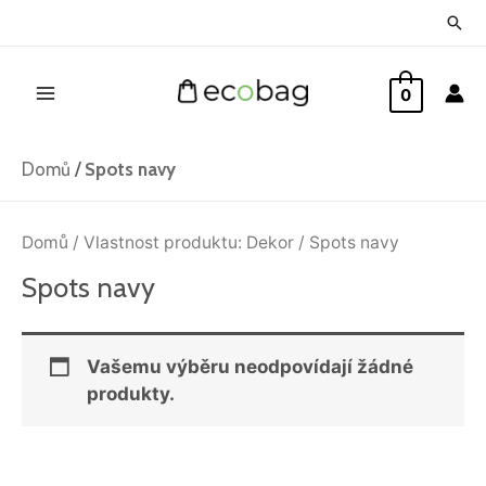
Přeskočit
Hled
na
Main
obsah
0
Menu
Domů
/
Spots navy
Domů
/ Vlastnost produktu: Dekor / Spots navy
Spots navy
Vašemu výběru neodpovídají žádné
produkty.