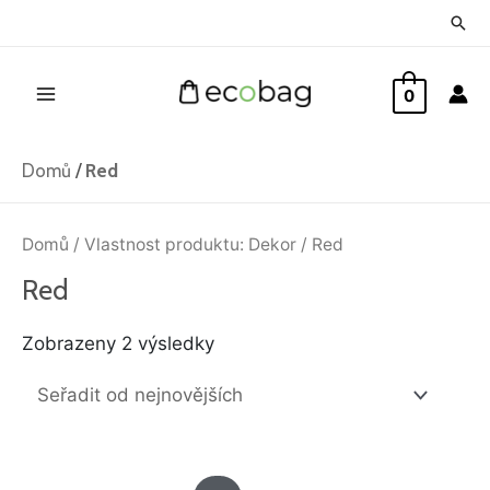
Přeskočit
Hled
na
Main
obsah
0
Menu
Domů
/
Red
Seřazeno
od
Domů
/ Vlastnost produktu: Dekor / Red
nejnovějších
Red
Zobrazeny 2 výsledky