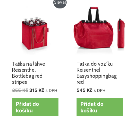
Původní
Aktuální
Sleva!
cena
cena
byla:
je:
355 Kč.
315 Kč.
Taška na láhve
Taška do vozíku
Reisenthel
Reisenthel
Bottlebag red
Easyshoppingbag
stripes
red
355
Kč
315
Kč
545
Kč
s DPH
s DPH
Přidat do
Přidat do
košíku
košíku