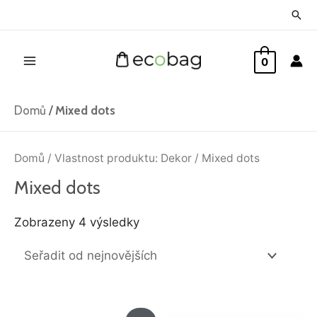
Přeskočit
Hled
na
Main
obsah
0
Menu
Domů
/
Mixed dots
Seřazeno
od
Domů
/ Vlastnost produktu: Dekor / Mixed dots
nejnovějších
Mixed dots
Zobrazeny 4 výsledky