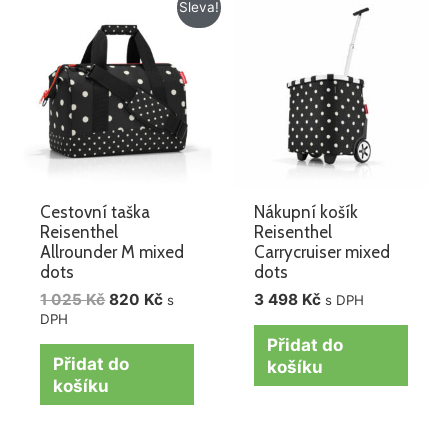
Původní
Aktuální
Sleva!
cena
cena
byla:
je:
1
820 Kč.
025 Kč.
Cestovní taška
Nákupní košík
Reisenthel
Reisenthel
Allrounder M mixed
Carrycruiser mixed
dots
dots
1 025
Kč
820
Kč
3 498
Kč
s
s DPH
DPH
Přidat do
Přidat do
košíku
košíku