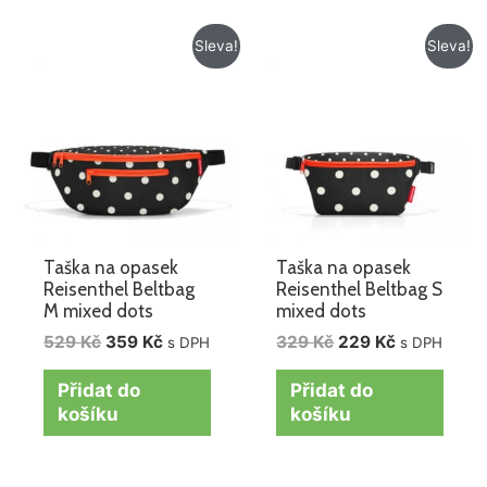
Původní
Aktuální
Původní
Aktuální
Sleva!
Sleva!
cena
cena
cena
cena
byla:
je:
byla:
je:
529 Kč.
359 Kč.
329 Kč.
229 Kč.
Taška na opasek
Taška na opasek
Reisenthel Beltbag
Reisenthel Beltbag S
M mixed dots
mixed dots
529
Kč
359
Kč
329
Kč
229
Kč
s DPH
s DPH
Přidat do
Přidat do
košíku
košíku