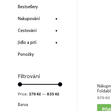
Bestsellery
+
Nakupování
+
Cestování
+
Jídlo a pití
Ponožky
Filtrování
Nákupní
Foldabl
Price:
379 Kč
—
835 Kč
875
Kč
Barva
Přid