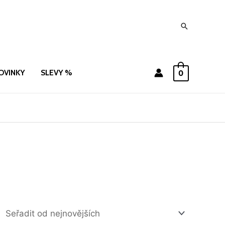
Hledat
OVINKY
SLEVY %
0