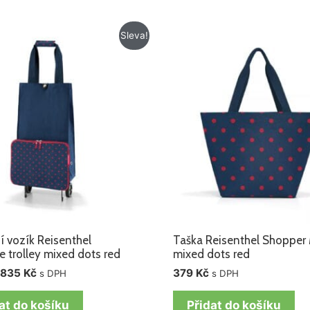
Původní
Aktuální
Sleva!
cena
cena
byla:
je:
875 Kč.
835 Kč.
 vozík Reisenthel
Taška Reisenthel Shopper
e trolley mixed dots red
mixed dots red
835
Kč
379
Kč
s DPH
s DPH
at do košíku
Přidat do košíku