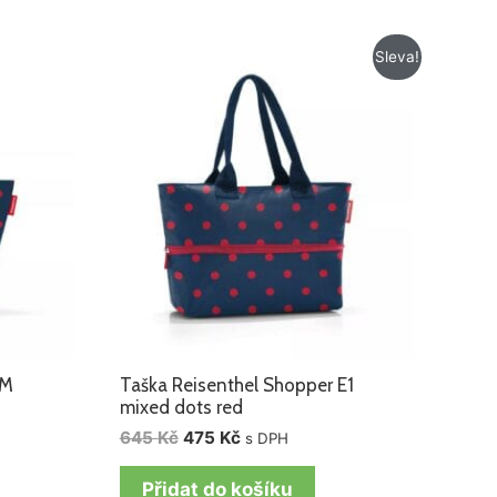
Původní
Aktuální
Sleva!
cena
cena
byla:
je:
645 Kč.
475 Kč.
 M
Taška Reisenthel Shopper E1
mixed dots red
645
Kč
475
Kč
s DPH
Přidat do košíku