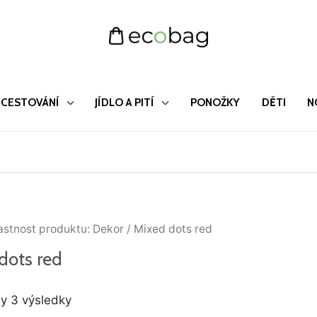
CESTOVÁNÍ
JÍDLO A PITÍ
PONOŽKY
DĚTI
N
Seřazeno
astnost produktu: Dekor / Mixed dots red
od
nejnovějších
dots red
y 3 výsledky