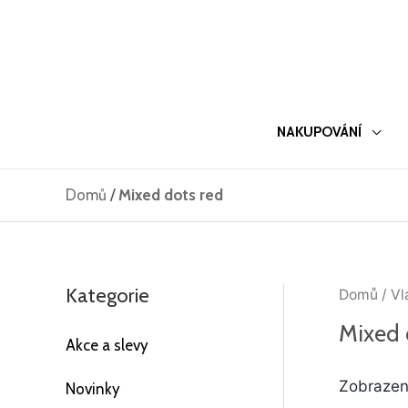
Přeskočit
na
obsah
NAKUPOVÁNÍ
Domů
/
Mixed dots red
Kategorie
Domů
/ Vl
Mixed 
Akce a slevy
Zobrazen
Novinky