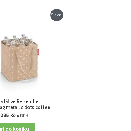
Původní
Aktuální
Sleva!
cena
cena
byla:
je:
355 Kč.
295 Kč.
a láhve Reisenthel
ag metallic dots coffee
295
Kč
s DPH
at do košíku