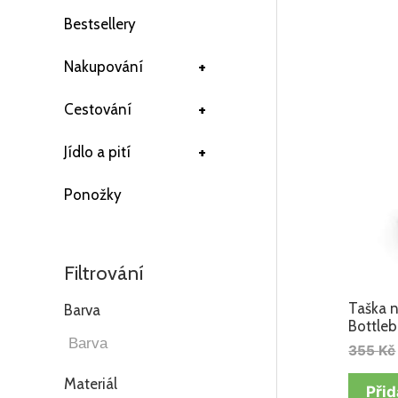
Bestsellery
+
Nakupování
+
Cestování
+
Jídlo a pití
Ponožky
Filtrování
Taška n
Barva
Bottleb
355
Kč
Materiál
Přid