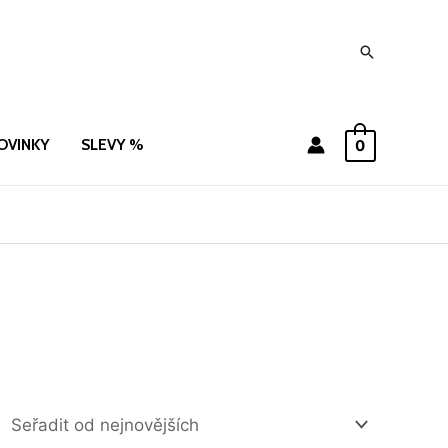
Hledat
OVINKY
SLEVY %
0