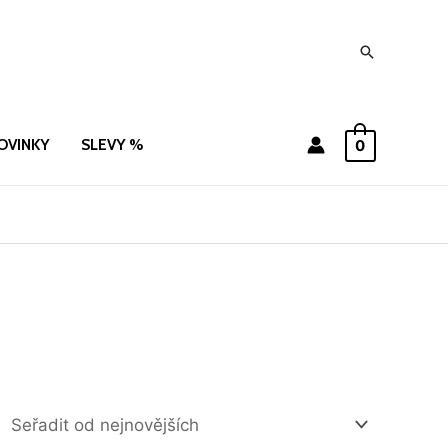
Hledat
OVINKY
SLEVY %
0