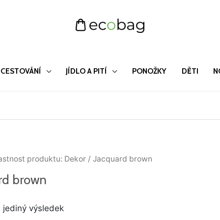
CESTOVÁNÍ
JÍDLO A PITÍ
PONOŽKY
DĚTI
N
astnost produktu: Dekor / Jacquard brown
rd brown
 jediný výsledek