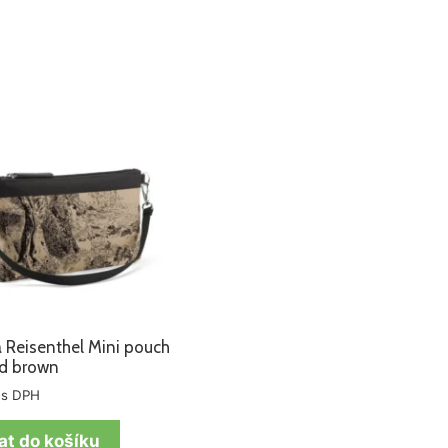
 Reisenthel Mini pouch
rd brown
s DPH
at do košíku