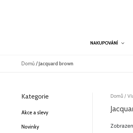
Přeskočit
na
obsah
NAKUPOVÁNÍ
Domů
/
Jacquard brown
Kategorie
Domů
/ Vl
Jacqua
Akce a slevy
Zobrazen
Novinky