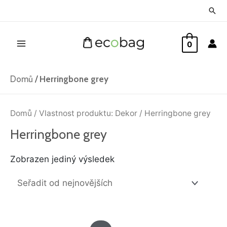
Přeskočit
Hled
na
Main
obsah
0
Menu
Domů
/
Herringbone grey
Domů
/ Vlastnost produktu: Dekor / Herringbone grey
Herringbone grey
Zobrazen jediný výsledek