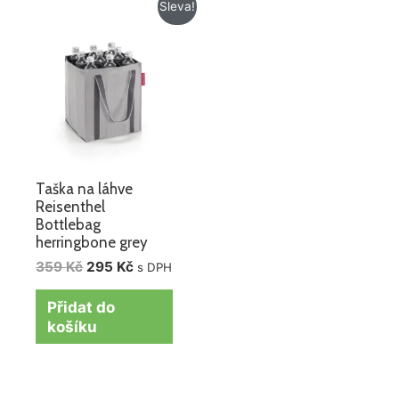
Původní
Aktuální
Sleva!
cena
cena
byla:
je:
359 Kč.
295 Kč.
Taška na láhve
Reisenthel
Bottlebag
herringbone grey
359
Kč
295
Kč
s DPH
Přidat do
košíku