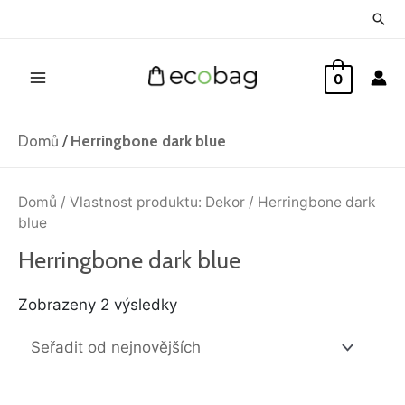
Přeskočit
Hled
na
Main
obsah
0
Menu
Domů
/
Herringbone dark blue
Seřazeno
od
Domů
/ Vlastnost produktu: Dekor / Herringbone dark
nejnovějších
blue
Herringbone dark blue
Zobrazeny 2 výsledky