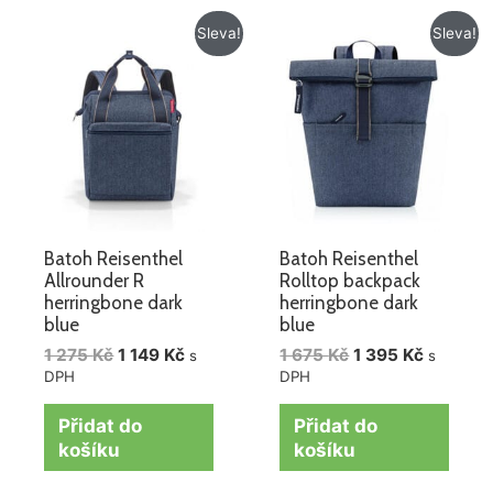
Původní
Aktuální
Původní
Aktuální
Sleva!
Sleva!
cena
cena
cena
cena
byla:
je:
byla:
je:
1
1
1
1
275 Kč.
149 Kč.
675 Kč.
395 Kč.
Batoh Reisenthel
Batoh Reisenthel
Allrounder R
Rolltop backpack
herringbone dark
herringbone dark
blue
blue
1 275
Kč
1 149
Kč
1 675
Kč
1 395
Kč
s
s
DPH
DPH
Přidat do
Přidat do
košíku
košíku