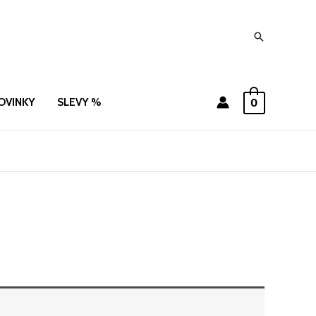
Hledat
OVINKY
SLEVY %
0