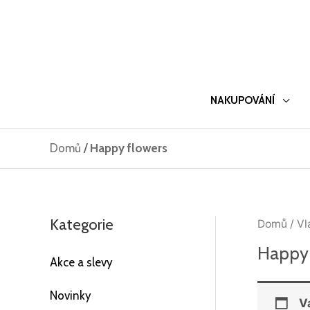
Přeskočit
na
obsah
NAKUPOVÁNÍ
Domů
/
Happy flowers
Kategorie
Domů
/ Vl
Happy 
Akce a slevy
Novinky
V