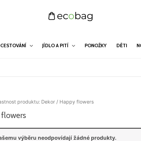
CESTOVÁNÍ
JÍDLO A PITÍ
PONOŽKY
DĚTI
N
astnost produktu: Dekor / Happy flowers
flowers
ašemu výběru neodpovídají žádné produkty.