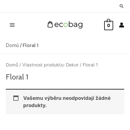
Přeskočit
Hled
na
Main
obsah
0
Menu
Domů
/
Floral 1
Domů
/ Vlastnost produktu: Dekor / Floral 1
Floral 1
Vašemu výběru neodpovídají žádné
produkty.