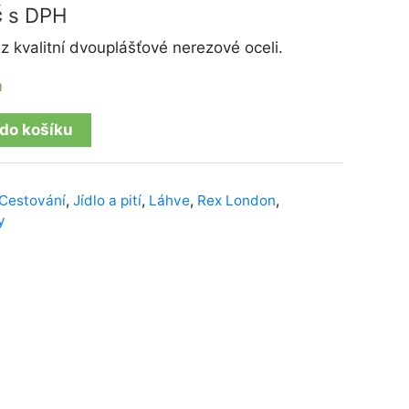
č
s DPH
 kvalitní dvouplášťové nerezové oceli.
m
 do košíku
Cestování
,
Jídlo a pití
,
Láhve
,
Rex London
,
y