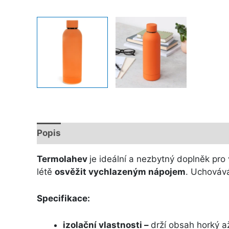
Popis
Další informace
Termolahev
je ideální a nezbytný doplněk pro 
létě
osvěžit vychlazeným nápojem
. Uchovává
Specifikace:
izolační vlastnosti –
drží obsah horký 