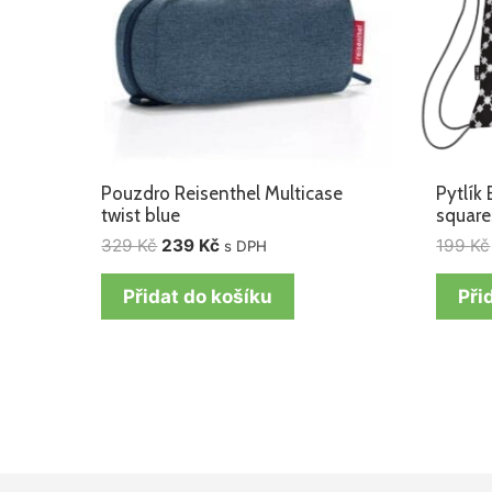
Pouzdro Reisenthel Multicase
Pytlík
twist blue
square
329
Kč
239
Kč
199
Kč
s DPH
Přidat do košíku
Při