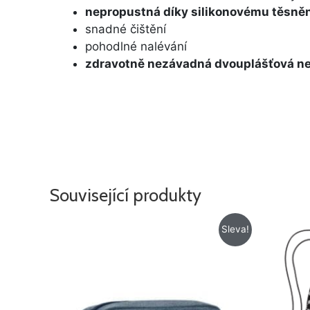
nepropustná díky silikonovému těsněn
snadné čištění
pohodlné nalévání
zdravotně nezávadná dvouplášťová ne
Související produkty
Původní
Aktuální
Sleva!
cena
cena
byla:
je:
329 Kč.
239 Kč.