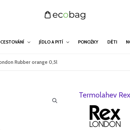
CESTOVÁNÍ
JÍDLO A PITÍ
PONOŽKY
DĚTI
N
ondon Rubber orange 0,5l
Termolahev Rex
Termolahev
Původ
Rex
cena
London
Rubber
byla:
orange
465 Kč