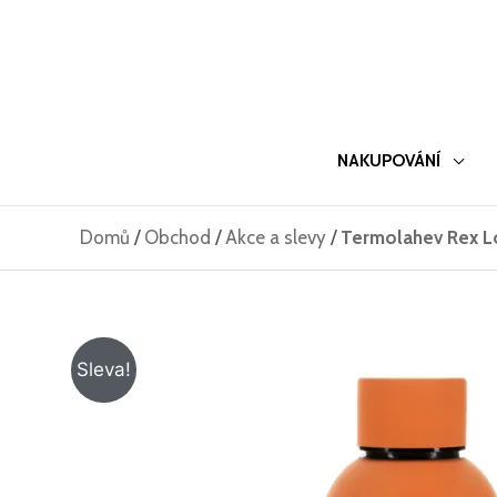
Přeskočit
na
obsah
NAKUPOVÁNÍ
Domů
/
Obchod
/
Akce a slevy
/
Termolahev Rex L
Sleva!