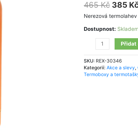
0,5l
465
Kč
385
K
množství
Nerezová termolahev z
Dostupnost:
Sklade
Přidat
SKU:
REX-30346
Kategorií:
Akce a slevy
,
Termoboxy a termotašk