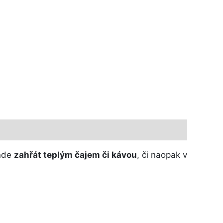
inde
zahřát teplým čajem či kávou
, či naopak v