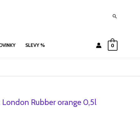
Hledat
OVINKY
SLEVY %
0
 London Rubber orange 0,5l
ní
Aktuální
cena
je:
.
385 Kč.