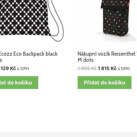
 Ecozz Eco Backpack black
Nákupní vozík Reisenthel 
s
M dots
129
Kč
1 995
Kč
1 615
Kč
s DPH
s DPH
dat do košíku
Přidat do košíku