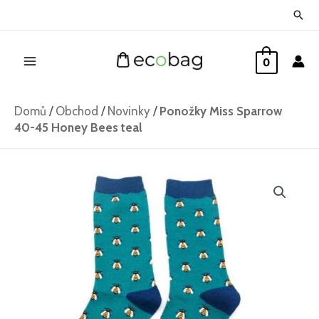
Přeskočit
Hled
na
Main
obsah
0
Menu
Domů
/
Obchod
/
Novinky
/
Ponožky Miss Sparrow
40-45 Honey Bees teal
Ponožky
Miss
Sparrow
40-
45
Honey
Bees
teal
množství