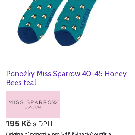
Ponožky Miss Sparrow 40-45 Honey
Bees teal
195
Kč
s DPH
Originální ponožky pro Váš švihácký outfit a