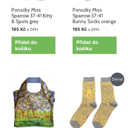
Ponožky Miss
Ponožky Miss
Sparrow 37-41 Kitty
Sparrow 37-41
& Spots grey
Bunny Socks orange
195
Kč
195
Kč
s DPH
s DPH
Přidat do
Přidat do
košíku
košíku
Původní
Aktuální
Sleva!
cena
cena
byla:
je:
195 Kč.
149 Kč.