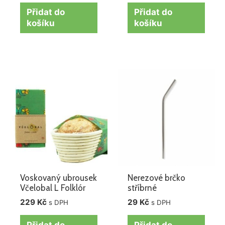
Přidat do
Přidat do
košíku
košíku
Voskovaný ubrousek
Nerezové brčko
Včelobal L Folklór
stříbrné
229
Kč
29
Kč
s DPH
s DPH
Přidat do
Přidat do