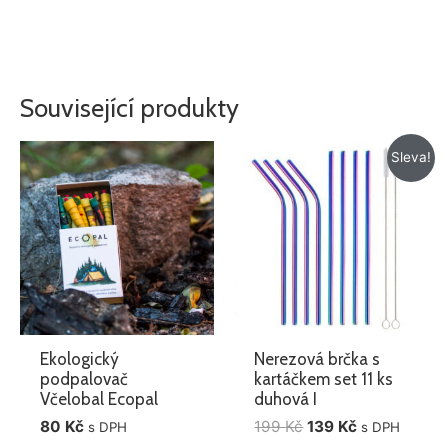
Související produkty
Původní
Aktuální
Sleva!
cena
cena
byla:
je:
199 Kč.
139 Kč.
Ekologický
Nerezová brčka s
podpalovač
kartáčkem set 11 ks
Včelobal Ecopal
duhová I
80
Kč
199
Kč
139
Kč
s DPH
s DPH