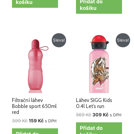
Přidat do
košíku
košíku
Původní
Aktuální
Původní
Aktuální
Sleva!
Sleva!
cena
cena
cena
cena
byla:
je:
byla:
je:
399 Kč.
159 Kč.
569 Kč.
309 Kč.
Filtrační láhev
Láhev SIGG Kids
Bobble sport 650ml
0.4l Let’s run
red
569
Kč
309
Kč
s DPH
399
Kč
159
Kč
s DPH
Přidat do