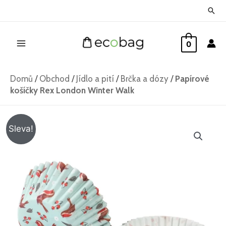
Přeskočit
Hled
na
Main
obsah
0
Menu
Domů
/
Obchod
/
Jídlo a pití
/
Brčka a dózy
/
Papírové
košíčky Rex London Winter Walk
Papírové
Původní
Aktuální
Sleva!
košíčky
cena
cena
Rex
London
byla:
je:
Winter
64 Kč.
49 Kč.
Walk
množství