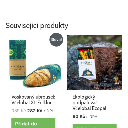
Související produkty
Původní
Aktuální
Sleva!
cena
cena
byla:
je:
389 Kč.
282 Kč.
Voskovaný ubrousek
Ekologický
Včelobal XL Folklór
podpalovač
Včelobal Ecopal
389
Kč
282
Kč
s DPH
80
Kč
s DPH
Přidat do