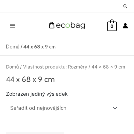
Přeskočit
Hled
na
Main
obsah
0
Menu
Domů
/
44 x 68 x 9 cm
Domů
/ Vlastnost produktu: Rozměry / 44 x 68 x 9 cm
44 x 68 x 9 cm
Zobrazen jediný výsledek