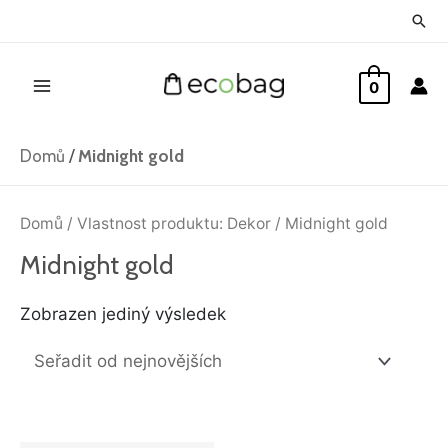
Přeskočit
Hled
na
Main
obsah
0
Menu
Domů
/
Midnight gold
Domů
/ Vlastnost produktu: Dekor / Midnight gold
Midnight gold
Zobrazen jediný výsledek